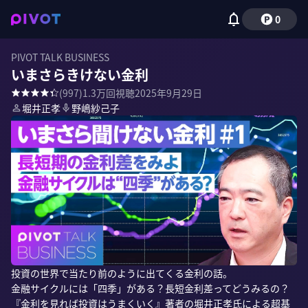
0
PIVOT TALK BUSINESS
いまさらきけない金利
(
997
)
1.3万
回視聴
2025年9月29日
堀井正孝
野嶋紗己子
投資の世界で当たり前のように出てくる金利の話。

金融サイクルには「四季」がある？長短金利差ってどうみるの？

『金利を見れば投資はうまくいく』著者の堀井正孝氏による超基