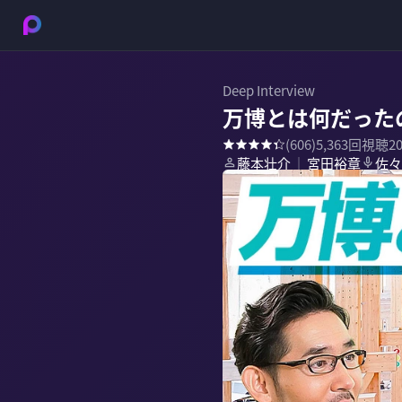
Deep Interview
万博とは何だった
(
606
)
5,363
回視聴
2
藤本壮介
宮田裕章
佐々
｜