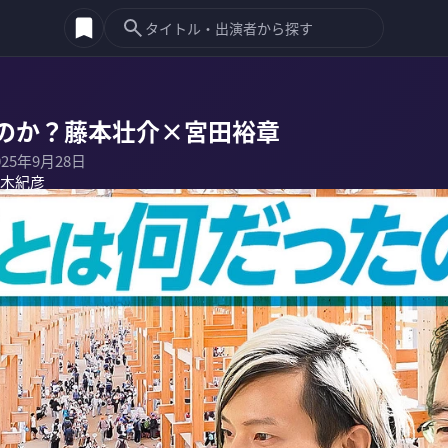
のか？藤本壮介×宮田裕章
025年9月28日
木紀彦