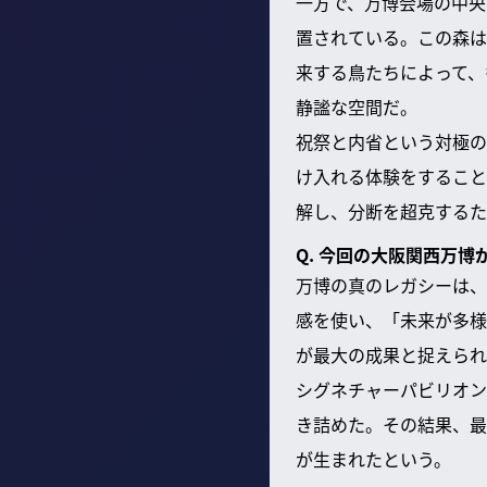
一方で、万博会場の中央
置されている。この森は
来する鳥たちによって、
静謐な空間だ。
祝祭と内省という対極の
け入れる体験をすること
解し、分断を超克するた
Q. 今回の大阪関西万博
万博の真のレガシーは、
感を使い、「未来が多様
が最大の成果と捉えられ
シグネチャーパビリオン
き詰めた。その結果、最
が生まれたという。