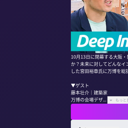
10月13日に閉幕する大
か？未来に対してどんなイ
した宮田裕章氏に万博を総括
▼ゲスト

藤本壮介｜建築家

万博の会場デザ...
もっと