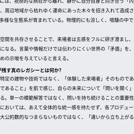
には、祝祭的な熱狂から離れ、静かに自分自身と向き合う「内
、周辺地域から枯れゆく運命にあった木々を招き入れて造成さ
多様な生態系が育まれている。物理的にも涼しく、喧騒の中で
空間を共存させることで、来場者は五感をフルに研ぎ澄まし、
になる。言葉や情報だけでは伝わりにくい世界の「矛盾」を、
めの示唆を与えていると言える。
が残す真のレガシーとは何か?
特定の建物や技術ではなく、「体験した来場者」そのものであ
であること」を肌で感じ、自らの未来について「問いを開く」
る。単一の模範解答ではなく、問いを持ち続けることの重要性
においては、あえて全体的な統一感を持たせず、各プロデュー
大公約数的なつまらないものではなく、「違いから立ち上がる