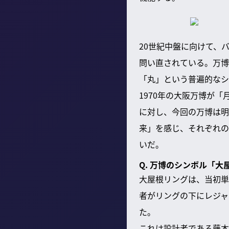
20世紀中盤に向けて、
問い直されている。万博
「丸」という普遍的なシ
1970年の大阪万博が
に対し、今回の万博は明
来」を感じ、それぞれの
いだ。
Q. 万博のシンボル「
大屋根リングは、当初単
者がリングの下にレジャ
た。
これは設計者である藤本