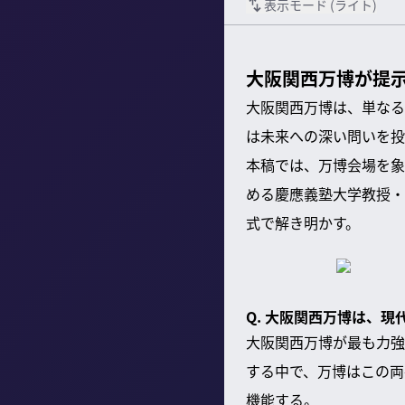
表示モード (
ライト
)
大阪関西万博が提
大阪関西万博は、単なる
は未来への深い問いを投
本稿では、万博会場を象
める慶應義塾大学教授・
式で解き明かす。
Q. 大阪関西万博は、
大阪関西万博が最も力強
する中で、万博はこの両
機能する。