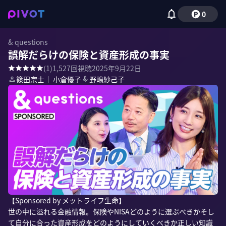
0
& questions
誤解だらけの保険と資産形成の事実
(
1
)
1,527
回視聴
2025年9月22日
篠田宗士
｜
小倉優子
野嶋紗己子
【Sponsored by メットライフ生命】

世の中に溢れる金融情報。保険やNISAどのように選ぶべきかそし
て自分に合った資産形成をどのようにしていくべきか正しい知識