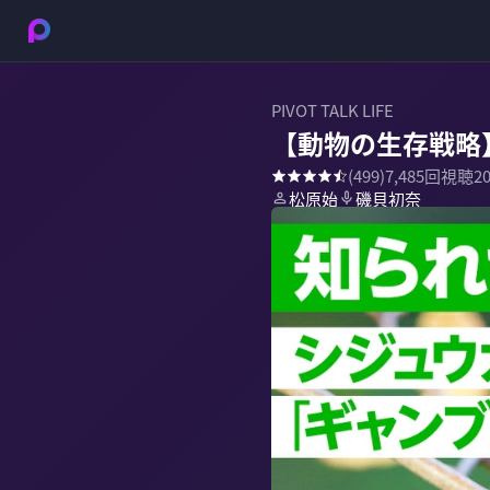
PIVOT TALK LIFE
【動物の生存戦略
(
499
)
7,485
回視聴
2
松原始
磯貝初奈