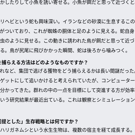
かしたりして小魚を誘い寄せる。小魚が餌だと思って近づくと
リヘビという蛇も興味深い。イランなどの砂漠に生息するこの
がついており、これが蜘蛛の胴体と足のように見える。蛇自身
虫のように見せる。この動きに誘われた鳥が餌だと思って近づ
る。鳥が尻尾に飛びかかった瞬間、蛇は後ろから噛みつく。
物を捕らえる方法はどのようなものですか？
れなど、集団で逃げる獲物をどう捕らえるかは長い間謎だった
ゲットにして追いかけると考えられていたが、コンピューター
分かってきた。群れの中の一点を目標にして突進する方が効率
いう研究結果が最近出ている。これは観察とシミュレーション
を前提とした」生存戦略とは何ですか？
ハリガネムシという水生生物は、複数の宿主を経て成長する。