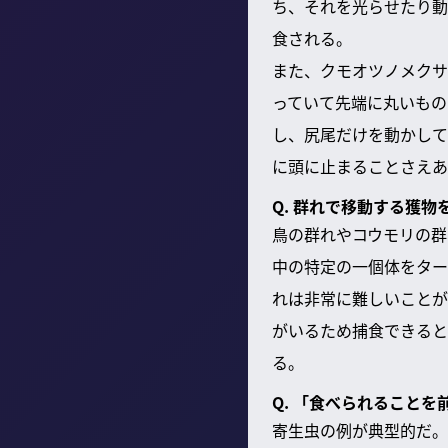
ち、それを光らせたり動
食される。
また、クモオツノメクサ
っていて先端に丸いもの
し、尻尾だけを動かして
に頭に止まることさえあ
Q. 群れで移動する獲
鳥の群れやコウモリの群
中の特定の一個体をター
れは非常に難しいことが
がいるため捕食できると
る。
Q. 「食べられること
寄生虫の例が典型的だ。