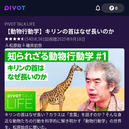
0
PIVOT TALK LIFE
【動物行動学】キリンの首はなぜ長いのか
(
540
)
8,561
回視聴
2025年9月18日
松原始
磯貝初奈
キリンの首はなぜ長い？カラスは「言葉」を話すのか？そんな身
近な動物たちの行動を科学的に解き明かす「動物行動学」の世界
を、松原始氏に聞いた。
