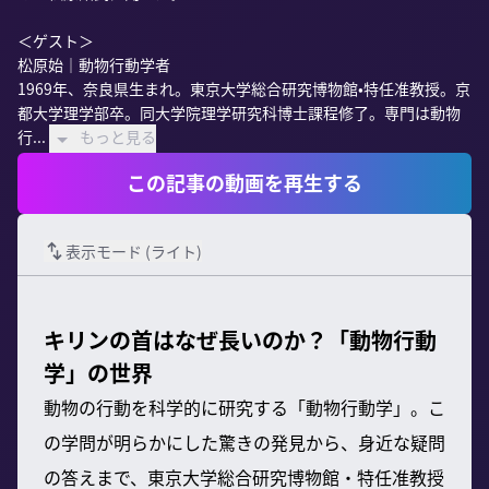
＜ゲスト＞

松原始｜動物行動学者

1969年、奈良県生まれ。東京大学総合研究博物館•特任准教授。京
都大学理学部卒。同大学院理学研究科博士課程修了。専門は動物
行...
もっと見る
この記事の動画を再生する
表示モード (
ライト
)
キリンの首はなぜ長いのか？「動物行動
学」の世界
動物の行動を科学的に研究する「動物行動学」。こ
の学問が明らかにした驚きの発見から、身近な疑問
の答えまで、東京大学総合研究博物館・特任准教授