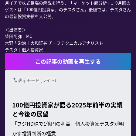
月イチで株式相場の解説を行う、「マーケット超分析」。9月回の
ゲストは「100億円投資家」のテスタさん。後編では、テスタさん
の最新投資実績を大公開。

＜出演者＞

柴田阿弥｜MC

木野内栄治｜大和証券 チーフテクニカルアナリスト

この記事の動画を再生する
表示モード (
ライト
)
100億円投資家が語る2025年前半の実績
と今後の展望
「フジHD株で1億円の利益」個人投資家テスタが明
かす投資判断の極意