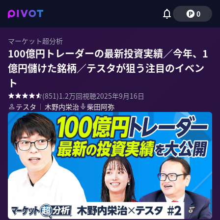
0
マーケット超分析
100億円トレーダーの最新投資実績／今年、1
億円儲けた銘柄／テスタが狙う注目のイベン
ト
(
851
)
1.2万
回視聴
2025年9月16日
テスタ
｜
木野内栄治
柴田阿弥