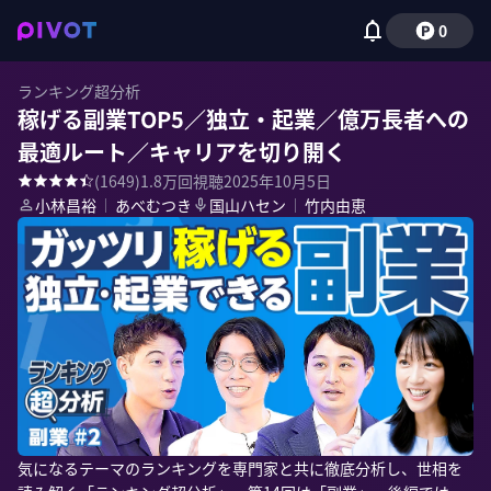
0
ランキング超分析
稼げる副業TOP5／独立・起業／億万長者への
最適ルート／キャリアを切り開く
(
1649
)
1.8万
回視聴
2025年10月5日
小林昌裕
｜
あべむつき
国山ハセン
｜
竹内由恵
気になるテーマのランキングを専門家と共に徹底分析し、世相を