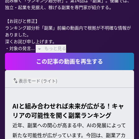
読み解く「ランキング超分析」。第14回は「副業」。後編では、
独立・起業を見据え、稼げる副業を専門家が紹介する。

【お詫びと修正】

ランキング超分析「副業」前編の動画内で根拠が不明確な情報が
ありました。

深くお詫び申し上げます。

・対象の発言...
もっと見る
この記事の動画を再生する
表示モード (
ライト
)
AIと組み合わせれば未来が広がる！キャ
リアの可能性を開く副業ランキング
近年、副業への関心が高まる中、AIの発展によって
新たな可能性が広がっています。今回は、副業アカ