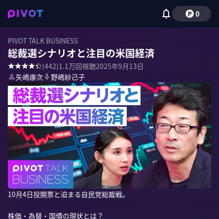
0
PIVOT TALK BUSINESS
総裁選シナリオと注目の米国経済
(
442
)
1.1万
回視聴
2025年9月13日
矢嶋康次
野嶋紗己子
10月4日投開票と迫まる自民党総裁戦。

株価・為替・国債の現状とは？
