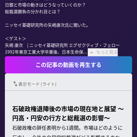
日銀と市場の動きはどうなっていくのか？

総裁選勝負の分かれ目とは？

ニッセイ基礎研究所の矢嶋康次氏に聞いた。

＜ゲスト＞

矢嶋 康次　| ニッセイ基礎研究所 エグゼクティブ・フェロー

1992年東京工業大学卒業後、日本生命保...
もっと見る
この記事の動画を再生する
表示モード (
ライト
)
石破政権退陣後の市場の現在地と展望 〜
円高・円安の行方と総裁選の影響〜
石破政権の辞任表明から1週間。市場はどのように