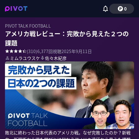
0
PIVOT TALK FOOTBALL
アメリカ戦レビュー：完敗から見えた２つの
課題
(
310
)
6,377
回視聴
2025年9月11日
ミムラユウスケ
佐々木紀彦
敗北に終わった日本代表のアメリカ戦。なぜ完敗したのか？新戦