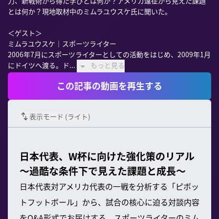
力、新戦術から得た学びとは何か？アメリカ遠征から見えた課題
とは何か？現地取材中のミムラユウスケ氏に聞いた。

＜ゲスト＞

ミムラユウスケ｜スポーツライター

2006年7月にスポーツライターとしての活動をはじめ、2009年1月
にドイツへ渡る。ド...
もっと見る
この記事の動画を再生する
表示モード (
ライト
)
日本代表、W杯に向けた強化策のリアル
～過酷な条件下で見えた課題と成長～
日本代表対アメリカ代表の一戦を分析する「ピボッ
トフットボール」から、試合の核心に迫る対談内容
をQ&A形式でお届けする。スポーツライターのミム