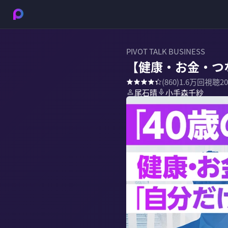
PIVOT TALK BUSINESS
【健康・お金・つ
(
860
)
1.6万
回視聴
2
尾石晴
小手森千紗