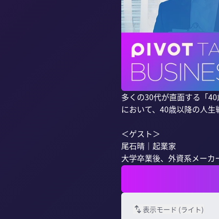
多くの30代が直面する「4
において、40歳以降の人生
＜ゲスト＞

尾石晴｜起業家

大学卒業後、外資系メーカーに
表示モード (
ライト
)