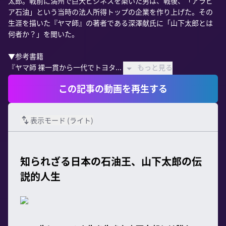
太郎。戦前に満州で巨大ビジネスを築いた男は、戦後、「アラビ
ア石油」という当時の法人所得トップの企業を作り上げた。その
生涯を描いた『ヤマ師』の著者である深澤献氏に「山下太郎とは
何者か？」を聞いた。

▼参考書籍

『ヤマ師 裸一貫から一代でトヨタ...
もっと見る
この記事の動画を再生する
表示モード (
ライト
)
知られざる日本の石油王、山下太郎の伝
説的人生