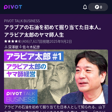
0
PIVOT TALK BUSINESS
アラブアの石油を初めて掘り当てた日本人。
アラビア太郎のヤマ師人生
(
406
)
7,617
回視聴
2025年9月2日
深澤献
佐々木紀彦
アラビアの石油を初めて掘り当てた日本人として知られる、山下