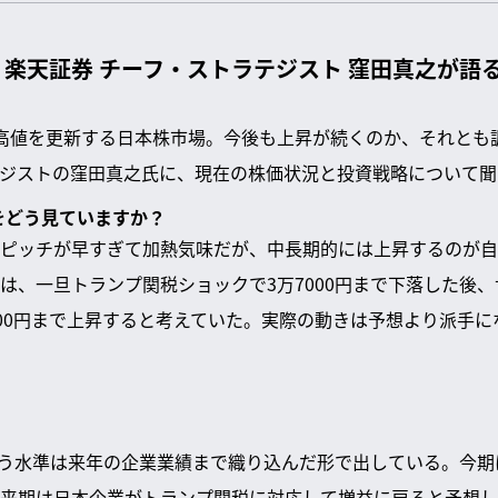
楽天証券 チーフ・ストラテジスト 窪田真之が語
高値を更新する日本株市場。今後も上昇が続くのか、それとも
ジストの窪田真之氏に、現在の株価状況と投資戦略について聞
況をどう見ていますか？
ピッチが早すぎて加熱気味だが、中長期的には上昇するのが自
は、一旦トランプ関税ショックで3万7000円まで下落した後
000円まで上昇すると考えていた。実際の動きは予想より派手
という水準は来年の企業業績まで織り込んだ形で出している。今
来期は日本企業がトランプ関税に対応して増益に戻ると予想し