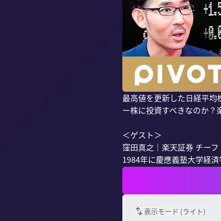
最高値を更新した日経平均
ー株に投資すべきなのか？
＜ゲスト＞

窪田真之｜楽天証券 チーフ
1984年に慶應義塾大学経済
表示モード (
ライト
)