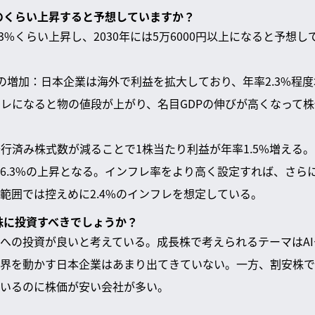
どのくらい上昇すると予想していますか？
3%くらい上昇し、2030年には5万6000円以上になると予想
利益の増加：日本企業は海外で利益を拡大しており、年率2.3%程
ンフレになると物の値段が上がり、名目GDPの伸びが高くなって
発行済み株式数が減ることで1株当たり利益が年率1.5%増える。
6.3%の上昇となる。インフレ率をより高く設定すれば、さら
範囲では控えめに2.4%のインフレを想定している。
な株に投資すべきでしょうか？
への投資が良いと考えている。成長株で考えられるテーマはA
界を動かす日本企業はあまり出てきていない。一方、割安株で
いるのに株価が安い会社が多い。