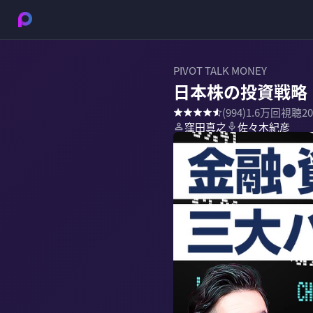
PIVOT TALK MONEY
日本株の投資戦略
(
994
)
1.6万
回視聴
2
窪田真之
佐々木紀彦