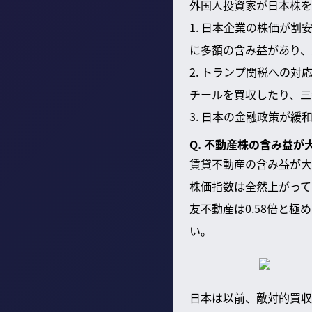
外国人投資家が日本株を
1. 日本企業の株価が
に多額の含み益があり、
2. トランプ関税への
チールを買収したり、三
3. 日本の金融政策が
Q. 不動産株の含み益
賃貸不動産の含み益が大
株価指数は全然上がって
友不動産は0.58倍と
い。
日本は以前、敵対的買収