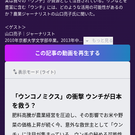
実は我々の「ウンチ」が資源として注目されている。リンなどを
豊富に含む「ウンチ」には、どのような活用の可能性があるの
か？農業ジャーナリストの山口亮子氏に聞いた。

＜ゲスト＞

山口亮子｜ジャーナリスト

2010年京都大学文学部卒業。2013年中...
もっと見る
この記事の動画を再生する
表示モード (
ライト
)
「ウンコノミクス」の衝撃 ウンチが日本
を救う？
肥料高騰が農業経営を圧迫し、その影響でお米や野
菜の価格上昇が続く今、意外な救世主として「ウン
チ」に注目が集まっている。ウンチの秘める可能性