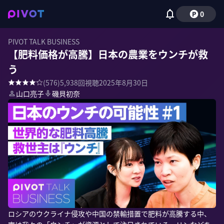
0
PIVOT TALK BUSINESS
【肥料価格が高騰】日本の農業をウンチが救
う
(
576
)
5,938
回視聴
2025年8月30日
山口亮子
磯貝初奈
ロシアのウクライナ侵攻や中国の禁輸措置で肥料が高騰する中、