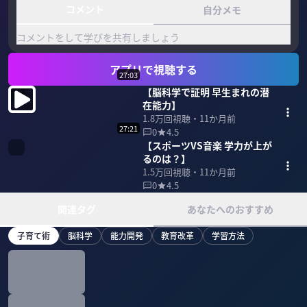
コメント
自分メモ
コメントをして学びを共有しましょう
アプリで視聴する
27:03
【脳科学で証明 早生まれの潜
在能力】
1.8万
回視聴・
11か月前
27:21
0
4.5
【スポーツVS音楽 学力が上が
るのは？】
1.5万
回視聴・
11か月前
0
4.5
関連タグ
あなたへのおすすめ
子育て術
脳科学
能力開発
教育改革
学習方法