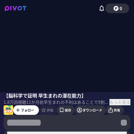
0
りんたろー。（EXIT）
【脳科学で証明 早生まれの潜在能力】
瀧靖之
竹内由恵
もっと見る
1.8万
回視聴
11か月前
早生まれの不利はあることで9割解決できる。16万人のMRIを見てきた脳科学者・瀧靖之氏が、子どもの潜在能力を引き出す方法を解説。 ＜ゲスト＞ 瀧靖之｜医師 東北大学加齢医学研究所教授／専門：脳発達・加齢・脳画像分析 東北大学大学院医学系研究科博士課程修了。東北大学スマート・エイジング学際重点研究センター センター長。脳の発達から加齢までの研究分野の第一人者。 著書『本当はすごい早生まれ』 ＜目次＞
フォロー
評価
保存
ダウンロード
共有