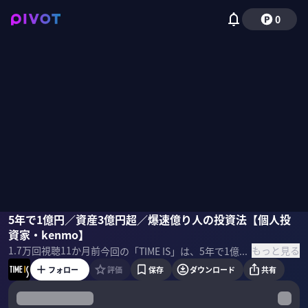
0
kenmo
5年で1億円／資産3億円超／爆速億り人の投資法【個人投
資家・kenmo】
もっと見る
1.7万
回視聴
11か月前
今回の「TIME IS」は、5年で1億円達成、現在の資産3億円超の個人投資家・kennmo氏に4つの投資法を聞く。後編ででは決算モメンタム投資と中期投資投資の手法を解説。投資で稼げる人の特徴やおすすめ投資本も紹介。 ＜出演者＞ kenmo｜個人投資家 ＜参考書籍＞ kenmo『5年で1億貯める株式投資 給料に手をつけず爆速でお金を増やす4つの投資法』（ダイヤモンド社）
フォロー
評価
保存
ダウンロード
共有