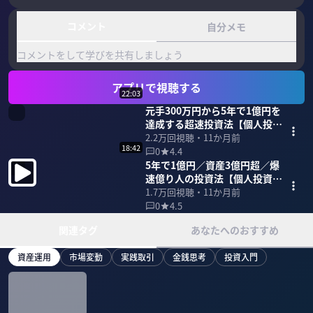
コメント
自分メモ
コメントをして学びを共有しましょう
アプリで視聴する
22:03
元手300万円から5年で1億円を
達成する超速投資法【個人投資
家・kenmo】
2.2万
回視聴・
11か月前
18:42
0
4.4
5年で1億円／資産3億円超／爆
速億り人の投資法【個人投資
家・kenmo】
1.7万
回視聴・
11か月前
0
4.5
関連タグ
あなたへのおすすめ
資産運用
市場変動
実践取引
金銭思考
投資入門