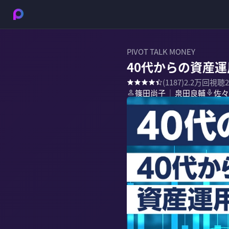
PIVOT TALK MONEY
40代からの資産運
(
1187
)
2.2万
回視聴
篠田尚子
泉田良輔
佐々
｜