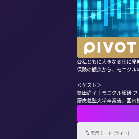
公私ともに大きな変化に見
保険の観点から、モニクル
＜ゲスト＞

篠田尚子｜モニクル総研 フ
慶應義塾大学卒業後、国内銀
表示モード (
ライト
)