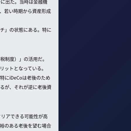
会に出た。当時は金融機
、若い時期から資産形成
チ」の状態にある。特に
課税制度）」の活用だ。
リットとなっている。
特にiDeCoは老後のため
るが、それが逆に老後資
クリアできる可能性が高
裕のある老後を望む場合