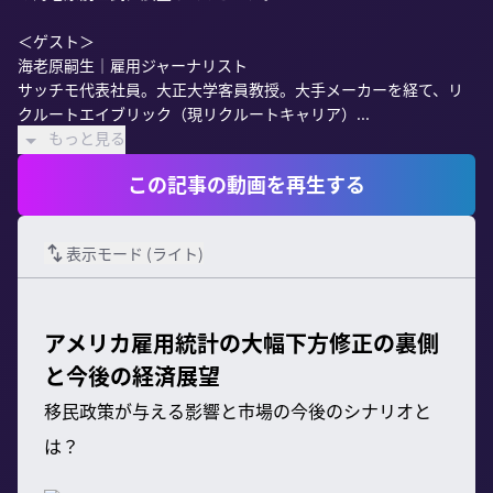
＜ゲスト＞

海老原嗣生｜雇用ジャーナリスト

サッチモ代表社員。大正大学客員教授。大手メーカーを経て、リ
クルートエイブリック（現リクルートキャリア）...
もっと見る
この記事の動画を再生する
表示モード (
ライト
)
アメリカ雇用統計の大幅下方修正の裏側
と今後の経済展望
移民政策が与える影響と市場の今後のシナリオと
は？