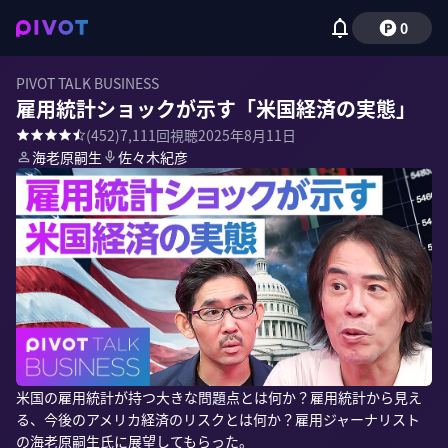
0
PIVOT TALK BUSINESS
雇用統計ショックが示す「米国経済の実態」
(
452
)
7,111
回視聴
2025年8月11日
海老原嗣生
佐々木紀彦
米国の雇用統計が持つ大きな問題点とは何か？雇用統計から見え
る、今後のアメリカ経済のリスクとは何か？雇用ジャーナリスト
の海老原嗣生氏に展望してもらった。
