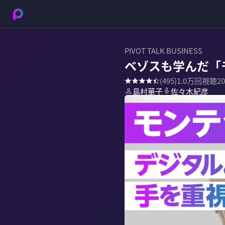
PIVOT TALK BUSINESS
ベゾスも学んだ「
(
495
)
1.0万
回視聴
2
島村華子
佐々木紀彦