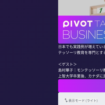
日本でも実践例が増えてい
テッソーリ教育を専門とす
＜ゲスト＞

島村華子｜モンテッソーリ教
上智大学卒業後、カナダに渡
表示モード (
ライト
)