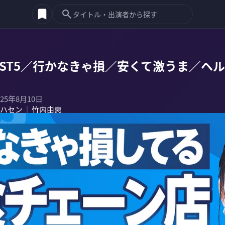
EST5／行かなきゃ損／安くて激うま／ヘ
025年8月10日
ハセン
竹内由恵
｜