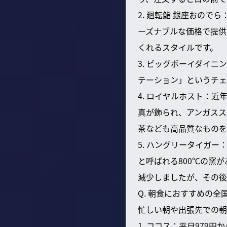
2. 廻転鮨 銀座おの
ーズナブルな価格で提供
くれるスタイルです。
3. ビッグボーイダイ
テーション」というチェ
4. ロイヤルホスト：
真が飾られ、アンガスス
茶なども高品質なものを
5. ハングリータイガ
と呼ばれる800℃の窯
減少しましたが、その後
Q. 朝食におすすめの全
忙しい朝や出張先での朝
1. ココス：平日97