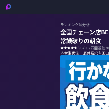
ランキング超分析
全国チェーン店B
常識破りの朝食
(
957
)
1.7万
回視聴
2
村瀬秀信
辰井裕紀
国山
｜