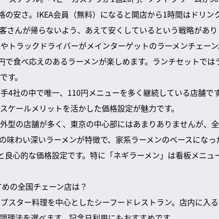
破格の安さ。IKEA会員（無料）になると開店から1時間はドリ
客さんが帰らないよう、あえて安くしているという戦略があり
マンやトラックドライバーがメインターゲットのラーメンチェー
0円で食べ応えのあるラーメンが楽しめます。ランチセットではラ
です。
司大手4社の中で唯一、110円メニューを多く継続している店舗で
スケールメリットを活かした価格設定が魅力です。
：郊外型の店舗が多く、東京の中心部にはあまりありませんが、全
の味わい深いラーメンが特徴で、家系ラーメンのベースになっ
台と良心的な価格設定です。特に「ネギラーメン」は看板メニュー
すすめの全国チェーン店は？
：ロブスター料理を中心としたシーフードレストラン。店内に入
調理法を選べます。記念日利用にもおすすめです。