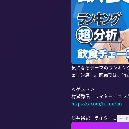
気になるテーマのランキン
ェーン店」。前編では、行
＜ゲスト＞

https://x.com/h_muran
辰井裕紀　ライター...
も