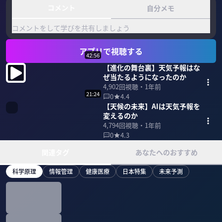
コメント
自分メモ
コメントをして学びを共有しましょう
アプリで視聴する
42:56
【進化の舞台裏】天気予報はな
ぜ当たるようになったのか
4,902
回視聴・
1年前
21:24
0
4.4
【天候の未来】AIは天気予報を
変えるのか
4,794
回視聴・
1年前
0
4.3
関連タグ
あなたへのおすすめ
科学原理
情報管理
健康医療
日本特集
未来予測