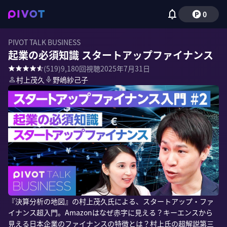
0
PIVOT TALK BUSINESS
起業の必須知識 スタートアップファイナンス
(
519
)
9,180
回視聴
2025年7月31日
村上茂久
野嶋紗己子
『決算分析の地図』の村上茂久氏による、スタートアップ・ファ
イナンス超入門。Amazonはなぜ赤字に見える？キーエンスから
見える日本企業のファイナンスの特徴とは？村上氏の超解説第三