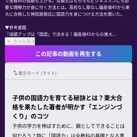
で全教科の成績も上がる。受験生はもちろんビジネスマンにも必
要な理解力が身に付く方法とは。高校なし塾なし偏差値45から東
大に合格した神田直樹氏に国語力を身につける方法を聞いた。

▼参考書籍

『成績アップは「国語」で決まる！偏差値45からの東大...
もっと見る
この記事の動画を再生する
表示モード (
ライト
)
子供の国語力を育てる秘訣とは？東大合
格を果たした著者が明かす「エンジンづ
くり」のコツ
子供の学力を伸ばすために、親としてできることは
何だろう？特に「国語力」は全教科の基礎となる重