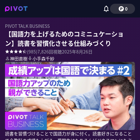
0
PIVOT TALK BUSINESS
【国語力を上げるためのコミニュケーショ
ン】読書を習慣化させる仕組みづくり
(
985
)
7,826
回視聴
2025年8月26日
神田直樹
小手森千紗
読書を習慣づけることで国語力が身に付く。読書好きになること