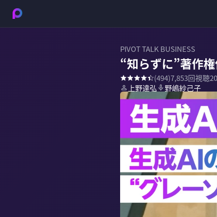
PIVOT TALK BUSINESS
“知らずに”著作
(
494
)
7,853
回視聴
2
上野達弘
野嶋紗己子