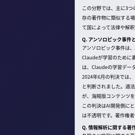
この分野では、主に3つ
存の著作物に類似する場
て国によって法律や解釈
Q. アンソロピック事
アンソロピック事件は、A
Claudeが学習のた
は、Claudeの学習
2024年6月の判決で
と判断されました。適法
が、海賊版コンテンツを
この判決はAI開発側に
は不透明です。著作権者
Q. 情報解析に関する