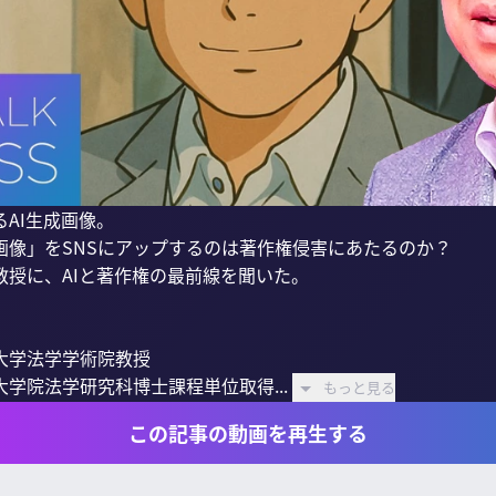
AI生成画像。

像」をSNSにアップするのは著作権侵害にあたるのか？

授に、AIと著作権の最前線を聞いた。

学法学学術院教授

学院法学研究科博士課程単位取得...
もっと見る
この記事の動画を再生する