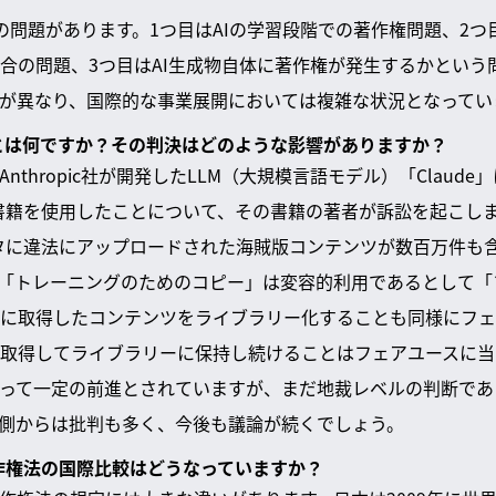
の問題があります。1つ目はAIの学習段階での著作権問題、2つ
合の問題、3つ目はAI生成物自体に著作権が発生するかという
が異なり、国際的な事業展開においては複雑な状況となってい
件とは何ですか？その判決はどのような影響がありますか？
nthropic社が開発したLLM（大規模言語モデル）「Claud
めに書籍を使用したことについて、その書籍の著者が訴訟を起こし
データに違法にアップロードされた海賊版コンテンツが数百万件も
は、「トレーニングのためのコピー」は変容的利用であるとして
に取得したコンテンツをライブラリー化することも同様にフェ
取得してライブラリーに保持し続けることはフェアユースに当
とって一定の前進とされていますが、まだ地裁レベルの判断で
側からは批判も多く、今後も議論が続くでしょう。
著作権法の国際比較はどうなっていますか？