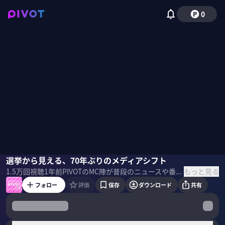
0
佐々木紀彦
選挙から見える、70年ぶりのメディアシフト
もっと見る
1.5万
回視聴
1年前
PIVOTのMC陣が普段のニュースや番組収録を通じて感じた「気づき」や「深堀りしたいテーマ」を、より自由に語るアプリ・Web限定のトークコンテンツ「PIVOT Vlog」。 初回テーマは「参院選から見えたメディアシフト」について語る。
フォロー
評価
保存
ダウンロード
共有