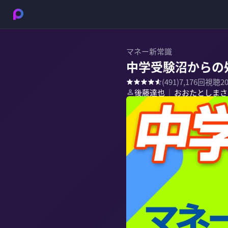
マネー新常識
中学受験沼からの
(
491
)
7,176
回視聴
2
後藤達也
おおたとしまさ
｜