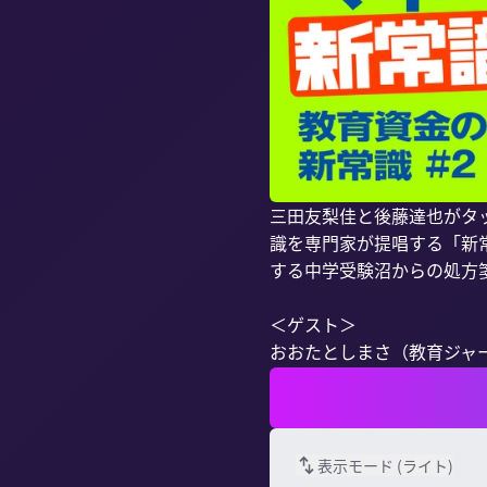
三田友梨佳と後藤達也がタ
識を専門家が提唱する「新
する中学受験沼からの処方箋
＜ゲスト＞

おおたとしまさ（教育ジャーナ
表示モード (
ライト
)