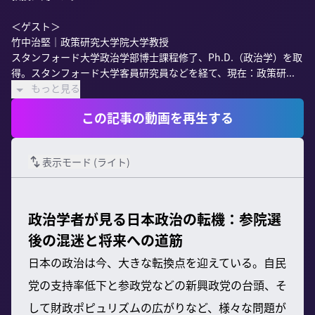
＜ゲスト＞

竹中治堅｜政策研究大学院大学教授

スタンフォード大学政治学部博士課程修了、Ph.D.（政治学）を取
得。スタンフォード大学客員研究員などを経て、現在：政策研...
もっと見る
この記事の動画を再生する
表示モード (
ライト
)
政治学者が見る日本政治の転機：参院選
後の混迷と将来への道筋
日本の政治は今、大きな転換点を迎えている。自民
党の支持率低下と参政党などの新興政党の台頭、そ
して財政ポピュリズムの広がりなど、様々な問題が