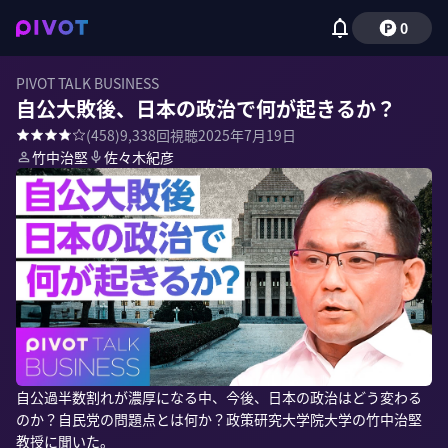
0
PIVOT TALK BUSINESS
自公大敗後、日本の政治で何が起きるか？
(
458
)
9,338
回視聴
2025年7月19日
竹中治堅
佐々木紀彦
自公過半数割れが濃厚になる中、今後、日本の政治はどう変わる
のか？自民党の問題点とは何か？政策研究大学院大学の竹中治堅
教授に聞いた。
