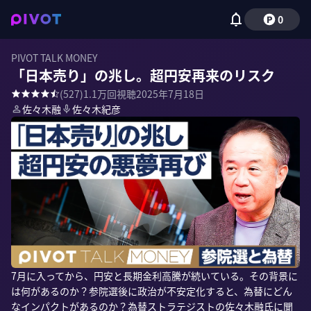
0
PIVOT TALK MONEY
「日本売り」の兆し。超円安再来のリスク
(
527
)
1.1万
回視聴
2025年7月18日
佐々木融
佐々木紀彦
7月に入ってから、円安と長期金利高騰が続いている。その背景に
は何があるのか？参院選後に政治が不安定化すると、為替にどん
なインパクトがあるのか？為替ストラテジストの佐々木融氏に聞