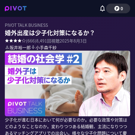
0
PIVOT TALK BUSINESS
婚外出産は少子化対策になるか？
(
666
)
8,491
回視聴
2025年8月3日
阪井裕一郎
小手森千紗
少子化が進む日本において何が必要なのか。必要な政策や対策は
どのようなことなのか。変わりつつある結婚観、主流になりつつ
あるマッチングアプリでの出会い。様々な少子化問題について慶