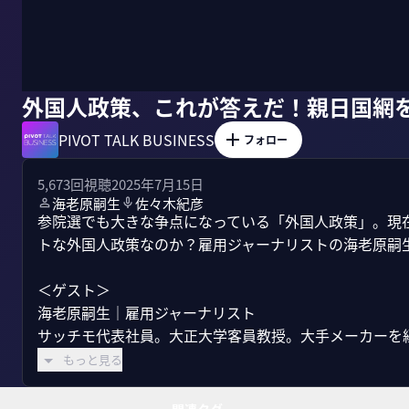
外国人政策、これが答えだ！親日国網
PIVOT TALK BUSINESS
フォロー
5,673
回視聴
2025年7月15日
海老原嗣生
佐々木紀彦
参院選でも大きな争点になっている「外国人政策」。現
トな外国人政策なのか？雇用ジャーナリストの海老原嗣生
＜ゲスト＞

海老原嗣生｜雇用ジャーナリスト

サッチモ代表社員。大正大学客員教授。大手メーカーを経
もっと見る