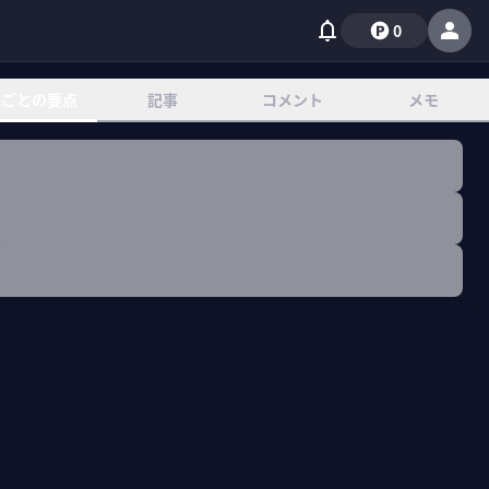
0
章ごとの要点
記事
コメント
メモ