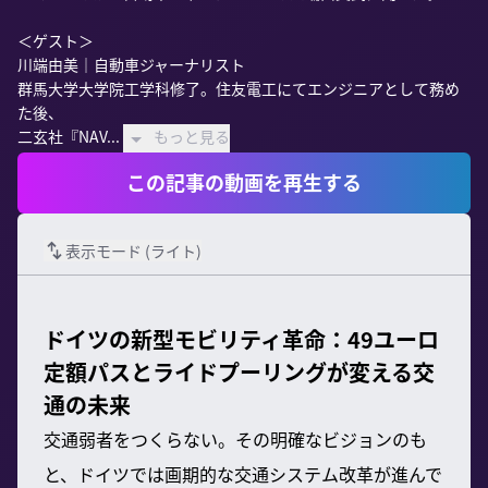
＜ゲスト＞

川端由美｜自動車ジャーナリスト

群馬大学大学院工学科修了。住友電工にてエンジニアとして務め
た後、

二玄社『NAV...
もっと見る
この記事の動画を再生する
表示モード (
ライト
)
ドイツの新型モビリティ革命：49ユーロ
定額パスとライドプーリングが変える交
通の未来
交通弱者をつくらない。その明確なビジョンのも
と、ドイツでは画期的な交通システム改革が進んで