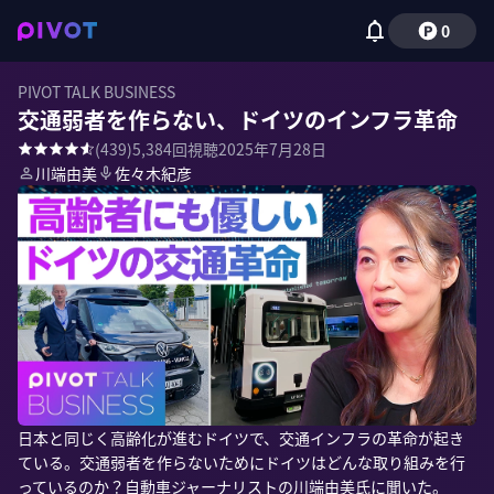
0
PIVOT TALK BUSINESS
交通弱者を作らない、ドイツのインフラ革命
(
439
)
5,384
回視聴
2025年7月28日
川端由美
佐々木紀彦
日本と同じく高齢化が進むドイツで、交通インフラの革命が起き
ている。交通弱者を作らないためにドイツはどんな取り組みを行
っているのか？自動車ジャーナリストの川端由美氏に聞いた。
