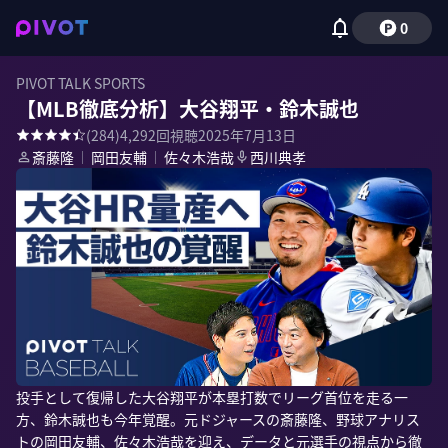
0
PIVOT TALK SPORTS
【MLB徹底分析】大谷翔平・鈴木誠也
(
284
)
4,292
回視聴
2025年7月13日
斎藤隆
｜
岡田友輔
｜
佐々木浩哉
西川典孝
投手として復帰した大谷翔平が本塁打数でリーグ首位を走る一
方、鈴木誠也も今年覚醒。元ドジャースの斎藤隆、野球アナリス
トの岡田友輔、佐々木浩哉を迎え、データと元選手の視点から徹