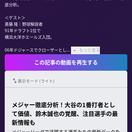
底分析。

＜ゲスト＞

斎藤 隆｜野球解説者

91年ドラフト1位で

横浜大洋ホエールズ入団。

06年ドジャースでクローザーとし...
もっと見る
この記事の動画を再生する
表示モード (
ライト
)
メジャー徹底分析！大谷の1番打者とし
て価値、鈴木誠也の覚醒、注目選手の最
新情報も
メジャーリーグで活躍する選手たちの最新データを