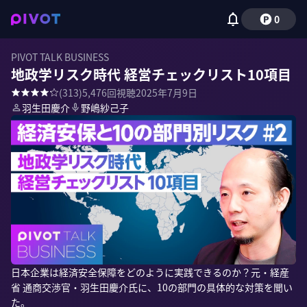
0
PIVOT TALK BUSINESS
地政学リスク時代 経営チェックリスト10項目
(
313
)
5,476
回視聴
2025年7月9日
羽生田慶介
野嶋紗己子
日本企業は経済安全保障をどのように実践できるのか？元・経産
省 通商交渉官・羽生田慶介氏に、10の部門の具体的な対策を聞い
た。