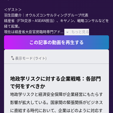
＜ゲスト＞

羽生田慶介｜オウルズコンサルティンググループ代表

経産省（FTA交渉・ASEAN担当）、キヤノン、戦略コンサルなどを
経て起業。

現在は経産省大臣官房臨時専門アド...
もっと見る
この記事の動画を再生する
表示モード (
ライト
)
地政学リスクに対する企業戦略：各部門
で何をすべきか
地政学リスクと経済安全保障が企業経営にもたらす
影響が拡大している。国家間の緊張関係がビジネス
に直結する時代において、企業はどのように対応す