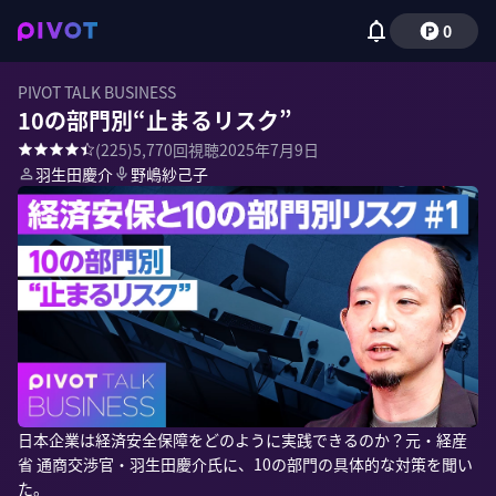
0
PIVOT TALK BUSINESS
10の部門別“止まるリスク”
(
225
)
5,770
回視聴
2025年7月9日
羽生田慶介
野嶋紗己子
日本企業は経済安全保障をどのように実践できるのか？元・経産
省 通商交渉官・羽生田慶介氏に、10の部門の具体的な対策を聞い
た。
