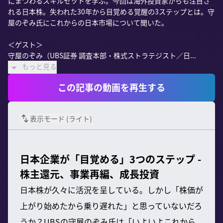
にまつわるスキルセットを学ぶ。今回は海外投資家からも注目さ
れる日本株。失われた30年から目覚める覚醒の3ステップとは。守
屋のぞみ氏にこれからの日本市場について聞いた。

＜ゲスト＞

守屋のぞみ（UBS証券 調査本部・株式ストラテジスト／日...
もっと見る
この記事の動画を再生する
表示モード (
ライト
)
日本企業が「目覚める」3つのステップ -
株主還元、事業再編、成長投資
日本株が久々に活況を呈している。しかし「株価が
上がり始めたから乗り遅れた」と思っていないだろ
うか？UBSの守屋のぞみ氏は「いよいよこれから