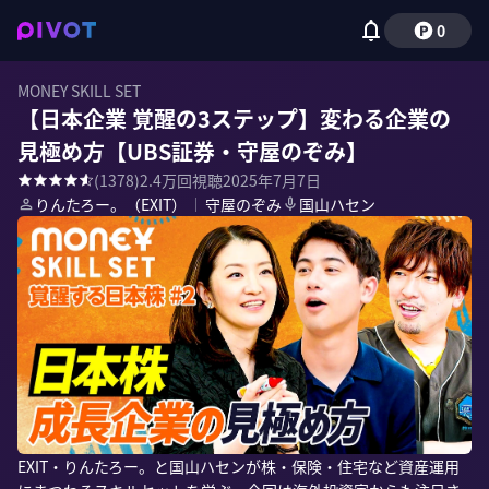
0
MONEY SKILL SET
【日本企業 覚醒の3ステップ】変わる企業の
見極め方【UBS証券・守屋のぞみ】
(
1378
)
2.4万
回視聴
2025年7月7日
りんたろー。（EXIT）
｜
守屋のぞみ
国山ハセン
EXIT・りんたろー。と国山ハセンが株・保険・住宅など資産運用