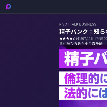
PIVOT TALK BUSINESS
精子バンク：知ら
(
419
)
7,116
回視聴
2
伊藤ひろみ
小手森千紗