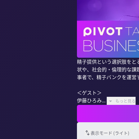
精子提供という選択肢をと
状や、社会的・倫理的な課
事者で、精子バンクを運営
＜ゲスト＞

伊藤ひろみ...
もっと見る
表示モード (
ライト
)