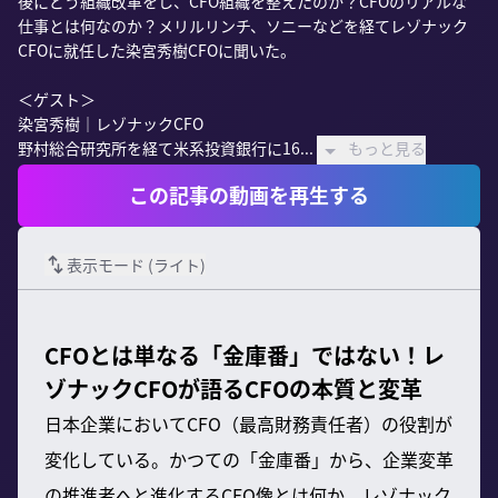
後にどう組織改革をし、CFO組織を整えたのか？CFOのリアルな
仕事とは何なのか？メリルリンチ、ソニーなどを経てレゾナック
CFOに就任した染宮秀樹CFOに聞いた。

＜ゲスト＞

染宮秀樹｜レゾナックCFO

野村総合研究所を経て米系投資銀行に16...
もっと見る
この記事の動画を再生する
表示モード (
ライト
)
CFOとは単なる「金庫番」ではない！レ
ゾナックCFOが語るCFOの本質と変革
日本企業においてCFO（最高財務責任者）の役割が
変化している。かつての「金庫番」から、企業変革
の推進者へと進化するCFO像とは何か。レゾナック