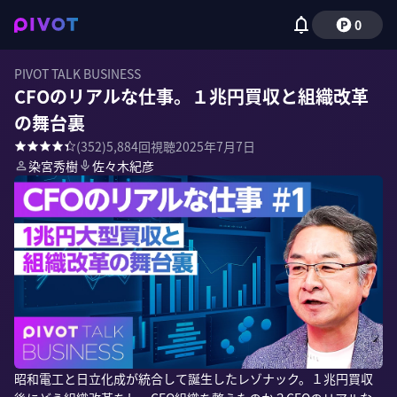
0
PIVOT TALK BUSINESS
CFOのリアルな仕事。１兆円買収と組織改革
の舞台裏
(
352
)
5,884
回視聴
2025年7月7日
染宮秀樹
佐々木紀彦
昭和電工と日立化成が統合して誕生したレゾナック。１兆円買収