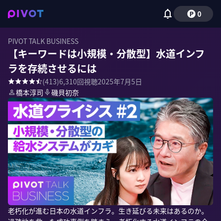
0
PIVOT TALK BUSINESS
【キーワードは小規模・分散型】水道インフ
ラを存続させるには
(
413
)
6,310
回視聴
2025年7月5日
橋本淳司
磯貝初奈
老朽化が進む日本の水道インフラ。生き延びる未来はあるのか。