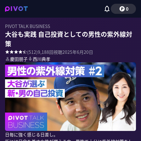
0
PIVOT TALK BUSINESS
大谷も実践 自己投資としての男性の紫外線対
策
(
512
)
9,188
回視聴
2025年6月20日
慶田朋子
西川典孝
日毎に強く感じる日差し。
