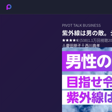
PIVOT TALK BUSINESS
紫外線は男の敵。
(
538
)
1.1万
回視聴
2
慶田朋子
西川典孝