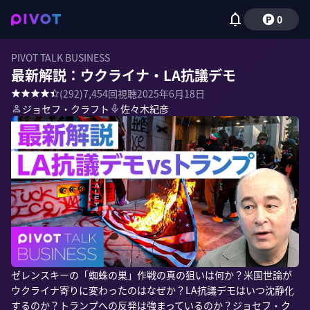
0
PIVOT TALK BUSINESS
最新解説：ウクライナ・LA抗議デモ
(
292
)
7,454
回視聴
2025年6月18日
ジョセフ・クラフト
佐々木紀彦
ゼレンスキーの「蜘蛛の巣」作戦の真の狙いは何か？米国世論が
ウクライナ寄りに変わったのはなぜか？LA抗議デモはいつ沈静化
するのか？トランプへの反発は強まっているのか？ジョセフ・ク