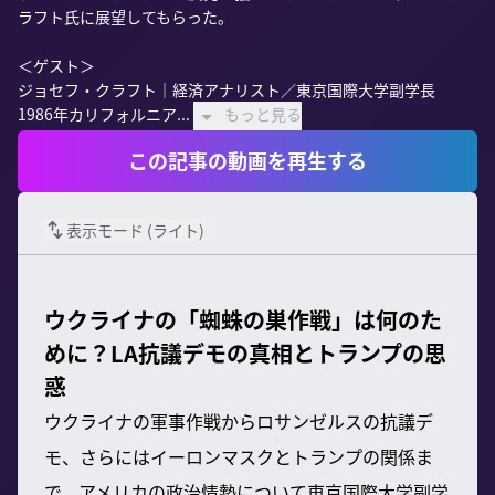
ラフト氏に展望してもらった。

＜ゲスト＞

ジョセフ・クラフト｜経済アナリスト／東京国際大学副学長

1986年カリフォルニア...
もっと見る
この記事の動画を再生する
表示モード (
ライト
)
ウクライナの「蜘蛛の巣作戦」は何のた
めに？LA抗議デモの真相とトランプの思
惑
ウクライナの軍事作戦からロサンゼルスの抗議デ
モ、さらにはイーロンマスクとトランプの関係ま
で、アメリカの政治情勢について東京国際大学副学