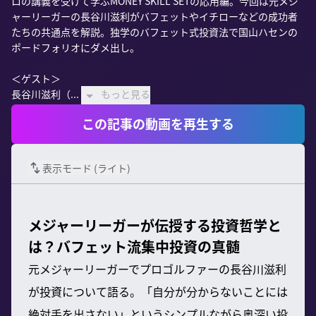
ロの講義を受けて学ぶMONEY SKILL SETの応用編。今回は元メジ
ャーリーガーの長谷川滋利がバフェットやイチローなどの成功者
たちの共通点を解説。独学のバフェット式投資法で国山ハセンの
ポードフォリオにダメ出し。

＜ゲスト＞

長谷川滋利（...
もっと見る
この記事の動画を再生する
表示モード (
ライト
)
メジャーリーガーが伝授する投資哲学と
は？バフェット流集中投資の真髄
元メジャーリーガーでプロゴルファーの長谷川滋利
が投資について語る。「自分が分からないことには
絶対手を出さない」というシンプルながら奥深い投