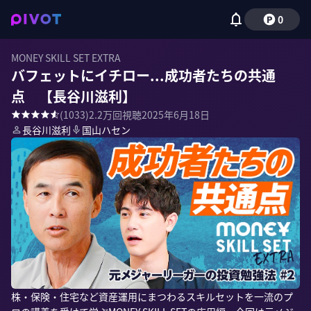
0
MONEY SKILL SET EXTRA
バフェットにイチロー...成功者たちの共通
点 【長谷川滋利】
(
1033
)
2.2万
回視聴
2025年6月18日
長谷川滋利
国山ハセン
株・保険・住宅など資産運用にまつわるスキルセットを一流のプ