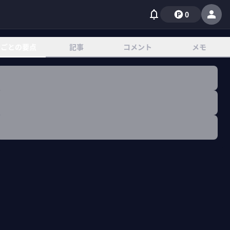
0
章ごとの要点
記事
コメント
メモ