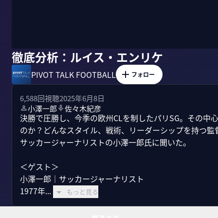
徹底分析：ルイス・エンリケ
PIVOT TALK FOOTBALL
フォロー
6,588
回視聴
2025年6月8日
小澤一郎
佐々木紀彦
決勝で圧勝し、今季の欧州CLを制したパリSG。その中
のか？どんなスタイル、戦術、リーダーシップを持つ監
サッカージャーナリストの小澤一郎氏に聞いた。

＜ゲスト＞

小澤一郎｜サッカージャーナリスト

1977年...
もっと見る