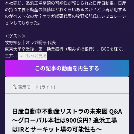
本社売却、追浜工場閉鎖の可能性が報じられた日産自動車。日産
の持つ主要不動産の価値はどれくらいあるのか？どう再活用する
のがベストなのか？オラガ総研代表の牧野知弘氏にシミュレーシ
ョンしてもらった。

＜ゲスト＞

牧野知弘｜オラガ総研 代表

東京大学卒業後、第一勧業銀行（現みずほ銀行）、BCGを経て、
三井...
もっと見る
この記事の動画を再生する
表示モード (
ライト
)
日産自動車不動産リストラの未来図 Q&A
～グローバル本社は900億円? 追浜工場
はIRとサーキット場の可能性も～