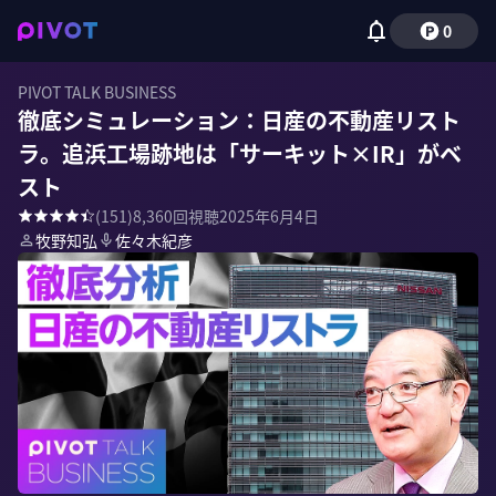
0
PIVOT TALK BUSINESS
徹底シミュレーション：日産の不動産リスト
ラ。追浜工場跡地は「サーキット×IR」がベ
スト
(
151
)
8,360
回視聴
2025年6月4日
牧野知弘
佐々木紀彦