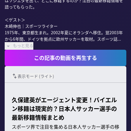
はソシエダを出て、どこに移籍するのか？注目の最新移籍情報を
語ってもらった。

＜ゲスト＞

木崎伸也｜スポーツライター

1975年、東京都生まれ。2002年夏にオランダへ移住。翌2003年
から6年間、ドイツを拠点に欧州サッカーを取材。スポーツ誌...
もっと見る
この記事の動画を再生する
表示モード (
ライト
)
久保建英がエージェント変更！バイエル
ン移籍は現実的？日本人サッカー選手の
最新移籍情報まとめ
スポーツ界で注目を集める日本人サッカー選手の移