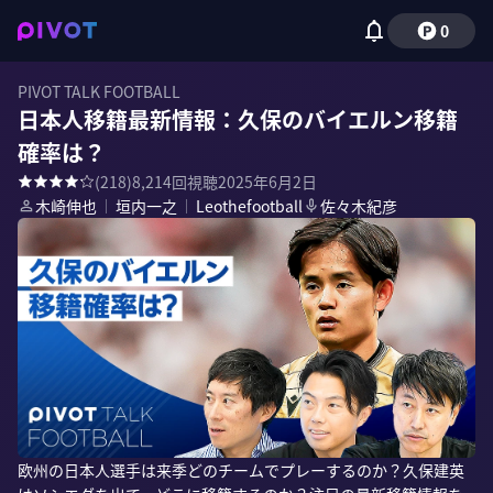
0
PIVOT TALK FOOTBALL
日本人移籍最新情報：久保のバイエルン移籍
確率は？
(
218
)
8,214
回視聴
2025年6月2日
木崎伸也
｜
垣内一之
｜
Leothefootball
佐々木紀彦
欧州の日本人選手は来季どのチームでプレーするのか？久保建英