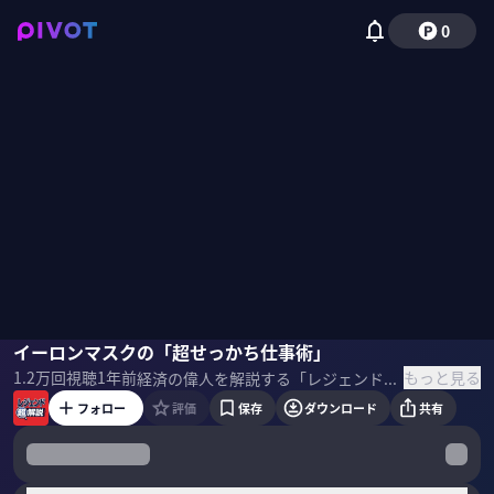
0
笹本裕
イーロンマスクの「超せっかち仕事術」
奥田修二
村上
磯貝初奈
もっと見る
1.2万
回視聴
1年前
経済の偉人を解説する「レジェンド超解説」。第2回はイーロンマスク。驚きの経営術からウラ話までを超解説！ ＜ゲスト＞ 村上（マヂカルラブリー／お笑いタレント)
フォロー
評価
保存
ダウンロード
共有