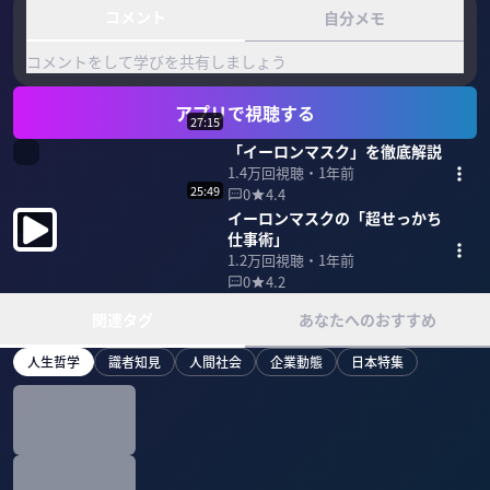
コメント
自分メモ
コメントをして学びを共有しましょう
アプリで視聴する
27:15
「イーロンマスク」を徹底解説
1.4万
回視聴・
1年前
25:49
0
4.4
イーロンマスクの「超せっかち
仕事術」
1.2万
回視聴・
1年前
0
4.2
関連タグ
あなたへのおすすめ
人生哲学
識者知見
人間社会
企業動態
日本特集