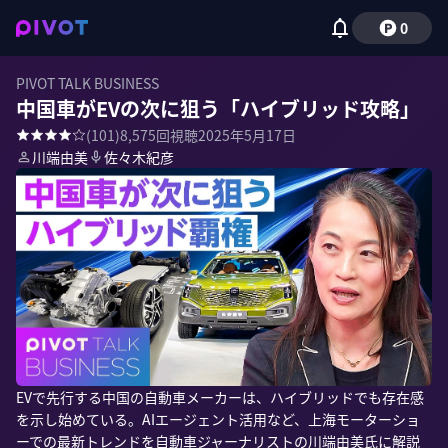
0
PIVOT TALK BUSINESS
中国車がEVの次に狙う「ハイブリッド攻略」
(
101
)
8,575
回視聴
2025年5月17日
川端由美
佐々木紀彦
EVで先行する中国の自動車メーカーは、ハイブリッドでも存在感
を示し始めている。AIエージェント活用など、上海モーターショ
ーでの最新トレンドを自動車ジャーナリストの川端由美氏に解説