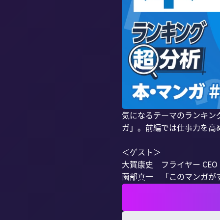
気になるテーマのランキン
ガ」。前編では仕事力を高
＜ゲスト＞

大賀康史　フライヤー CEO

薗部真一　「このマンガがす