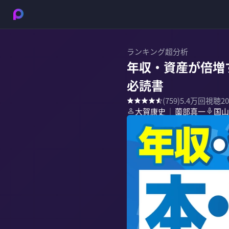
ランキング超分析
年収・資産が倍増
必読書
(
759
)
5.4万
回視聴
2
大賀康史
薗部真一
国山
｜