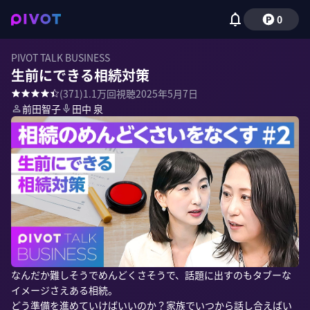
0
PIVOT TALK BUSINESS
生前にできる相続対策
(
371
)
1.1万
回視聴
2025年5月7日
前田智子
田中 泉
なんだか難しそうでめんどくさそうで、話題に出すのもタブーな
イメージさえある相続。

どう準備を進めていけばいいのか？家族でいつから話し合えばい