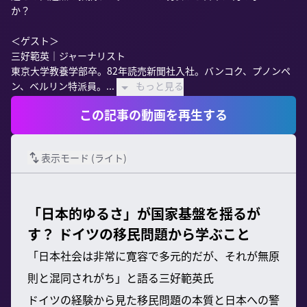
か？

＜ゲスト＞

三好範英｜ジャーナリスト

東京大学教養学部卒。82年読売新聞社入社。バンコク、プノンペ
ン、ベルリン特派員。...
もっと見る
この記事の動画を再生する
表示モード (
ライト
)
「日本的ゆるさ」が国家基盤を揺るが
す？ ドイツの移民問題から学ぶこと
「日本社会は非常に寛容で多元的だが、それが無原
則と混同されがち」と語る三好範英氏
ドイツの経験から見た移民問題の本質と日本への警