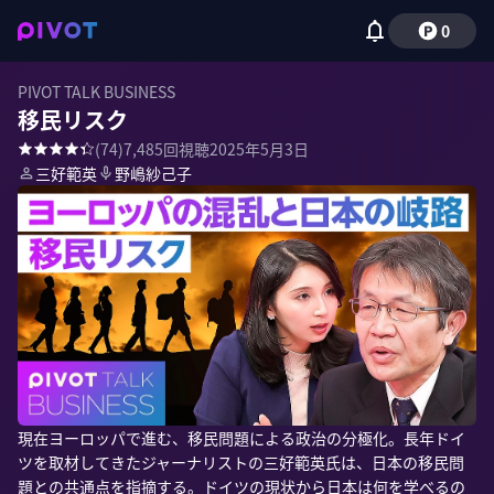
0
PIVOT TALK BUSINESS
移民リスク
(
74
)
7,485
回視聴
2025年5月3日
三好範英
野嶋紗己子
現在ヨーロッパで進む、移民問題による政治の分極化。長年ドイ
ツを取材してきたジャーナリストの三好範英氏は、日本の移民問
題との共通点を指摘する。ドイツの現状から日本は何を学べるの