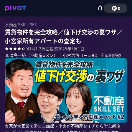
0
不動産 SKILL SET
賃貸物件を完全攻略／値下げ交渉の裏ワザ／
小宮家所有アパートの査定も
(
414
)
1.2万
回視聴
2025年5月1日
滝島一統（不動産Gメン）
｜
小宮浩信（三四郎）
柴田阿弥
実家が大家業を営む三四郎・小宮が不動産をイチから学ぶ新企