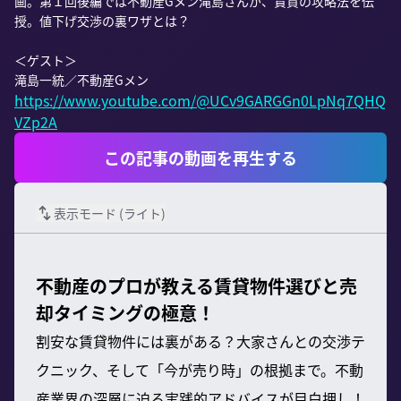
画。第１回後編では不動産Gメン滝島さんが、賃貸の攻略法を伝
授。値下げ交渉の裏ワザとは？

＜ゲスト＞

https://www.youtube.com/@UCv9GARGGn0LpNq7QHQ
VZp2A
この記事の動画を再生する
表示モード (
ライト
)
不動産のプロが教える賃貸物件選びと売
却タイミングの極意！
割安な賃貸物件には裏がある？大家さんとの交渉テ
クニック、そして「今が売り時」の根拠まで。不動
産業界の深層に迫る実践的アドバイスが目白押し！